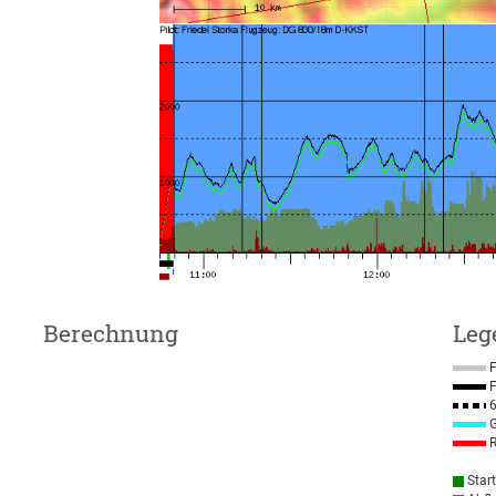
Berechnung
Leg
F
F
6
G
R
Star