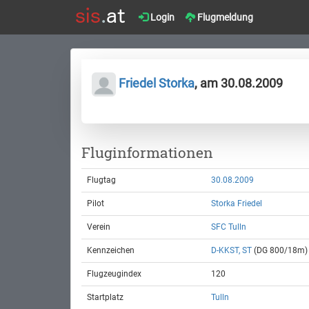
Login
Flugmeldung
Friedel Storka
, am 30.08.2009
Fluginformationen
Flugtag
30.08.2009
Pilot
Storka Friedel
Verein
SFC Tulln
Kennzeichen
D-KKST, ST
(DG 800/18m)
Flugzeugindex
120
Startplatz
Tulln