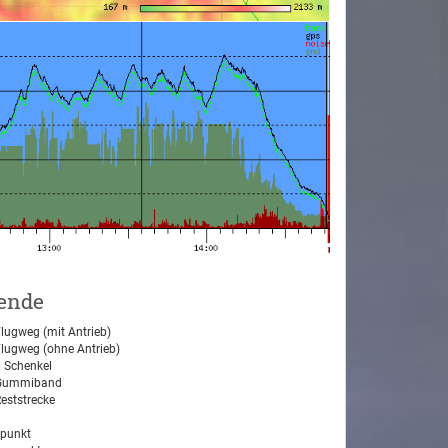
ende
lugweg (mit Antrieb)
lugweg (ohne Antrieb)
 Schenkel
ummiband
eststrecke
tpunkt