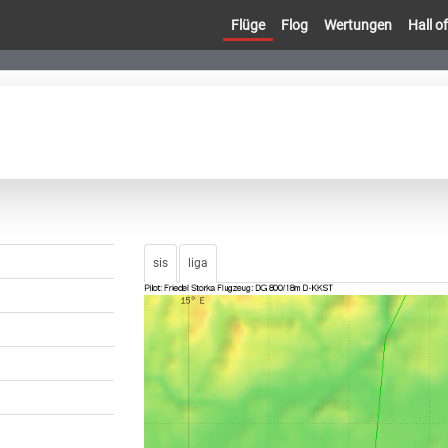
Flüge
Flog
Wertungen
Hall 
sis
liga