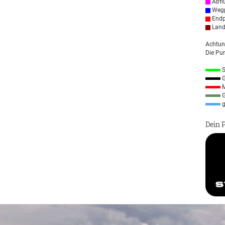
Abfl
Wegp
Endp
Land
Achtun
Die Pun
S
G
M
G
g
Dein 