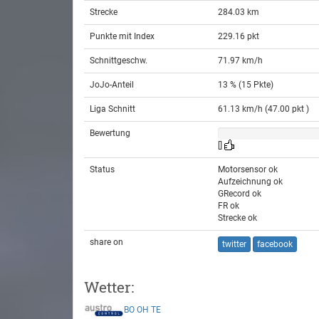
Strecke
284.03 km
Punkte mit Index
229.16 pkt
Schnittgeschw.
71.97 km/h
JoJo-Anteil
13 % (15 Pkte)
Liga Schnitt
61.13 km/h (47.00 pkt )
Bewertung
[]
Status
Motorsensor ok
Aufzeichnung ok
GRecord ok
FR ok
Strecke ok
share on
twitter
facebook
Wetter:
BO
OH
TE