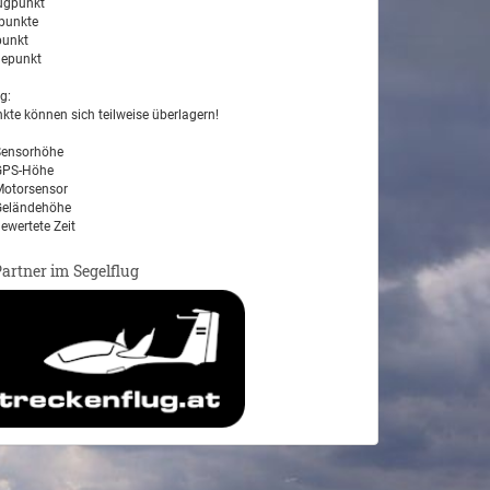
ugpunkt
unkte
unkt
epunkt
g:
kte können sich teilweise überlagern!
ensorhöhe
PS-Höhe
otorsensor
eländehöhe
ewertete Zeit
Partner im Segelflug