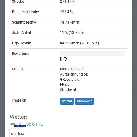
Strecke
273.47 km
Punkte mit Index
233.45 pkt
Schnittgeschw.
74.74 km/h
JoJo-Anteil
11 % (13 Pkte)
Liga Schnitt
84.20 km/h (70.11 pkt )
Bewertung
[]
Status
Motorsensor ok
Aufzeichnung ok
GRecord ok
FR ok
Strecke ok
share on
twitter
facebook
Wetter:
BO
OH
TE
sis
liga