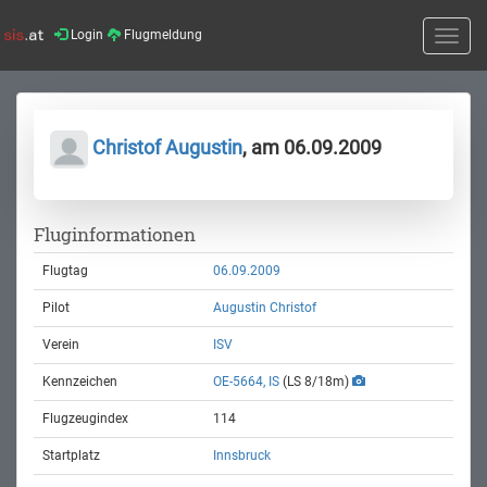
Login
Flugmeldung
Toggle
naviga
Christof Augustin
, am 06.09.2009
Fluginformationen
Flugtag
06.09.2009
Pilot
Augustin Christof
Verein
ISV
Kennzeichen
OE-5664, IS
(LS 8/18m)
Flugzeugindex
114
Startplatz
Innsbruck