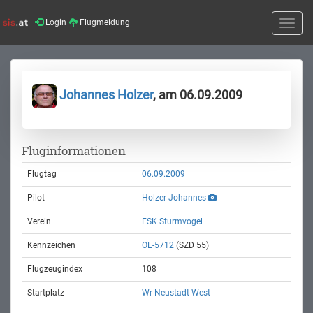
Login
Flugmeldung
Toggle
naviga
Johannes Holzer
, am 06.09.2009
Fluginformationen
Flugtag
06.09.2009
Pilot
Holzer Johannes
Verein
FSK Sturmvogel
Kennzeichen
OE-5712
(SZD 55)
Flugzeugindex
108
Startplatz
Wr Neustadt West