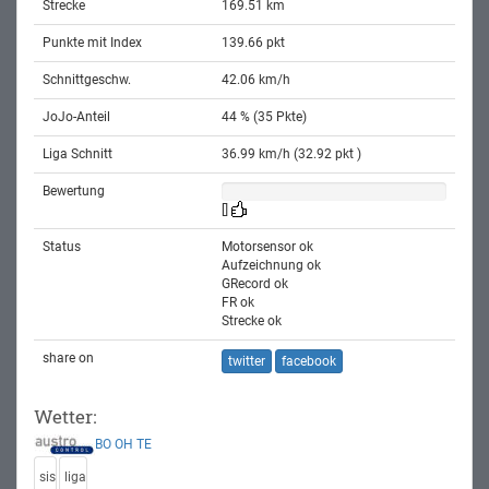
Strecke
169.51 km
Punkte mit Index
139.66 pkt
Schnittgeschw.
42.06 km/h
JoJo-Anteil
44 % (35 Pkte)
Liga Schnitt
36.99 km/h (32.92 pkt )
Bewertung
[]
Status
Motorsensor ok
Aufzeichnung ok
GRecord ok
FR ok
Strecke ok
share on
twitter
facebook
Wetter:
BO
OH
TE
sis
liga