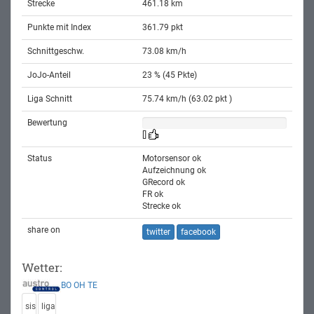
Strecke
461.18 km
Punkte mit Index
361.79 pkt
Schnittgeschw.
73.08 km/h
JoJo-Anteil
23 % (45 Pkte)
Liga Schnitt
75.74 km/h (63.02 pkt )
Bewertung
[]
Status
Motorsensor ok
Aufzeichnung ok
GRecord ok
FR ok
Strecke ok
share on
twitter
facebook
Wetter:
BO
OH
TE
sis
liga