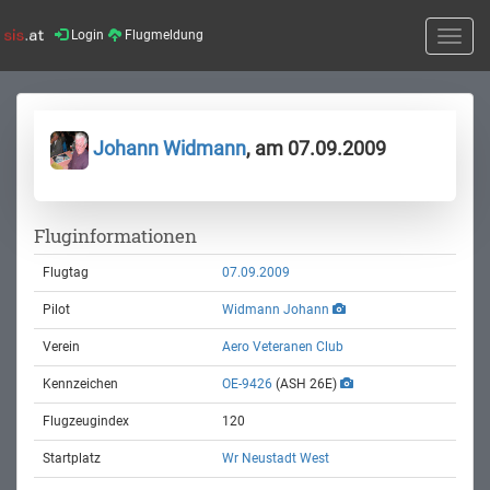
Login
Flugmeldung
Toggle
naviga
Johann Widmann
, am 07.09.2009
Fluginformationen
Flugtag
07.09.2009
Pilot
Widmann Johann
Verein
Aero Veteranen Club
Kennzeichen
OE-9426
(ASH 26E)
Flugzeugindex
120
Startplatz
Wr Neustadt West