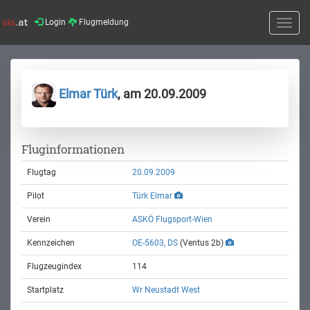
Login
Flugmeldung
Toggle
naviga
Elmar Türk
, am 20.09.2009
Fluginformationen
Flugtag
20.09.2009
Pilot
Türk Elmar
Verein
ASKÖ Flugsport-Wien
Kennzeichen
OE-5603, DS
(Ventus 2b)
Flugzeugindex
114
Startplatz
Wr Neustadt West