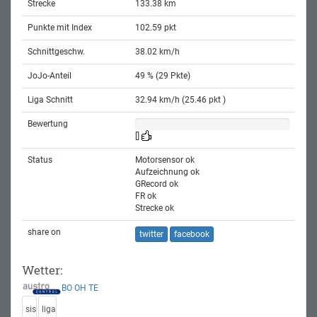
Strecke
133.38 km
Punkte mit Index
102.59 pkt
Schnittgeschw.
38.02 km/h
JoJo-Anteil
49 % (29 Pkte)
Liga Schnitt
32.94 km/h (25.46 pkt )
Bewertung
[]
Status
Motorsensor ok
Aufzeichnung ok
GRecord ok
FR ok
Strecke ok
share on
twitter
facebook
Wetter:
BO
OH
TE
sis
liga