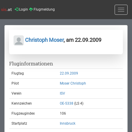
Login
Flugmeldung
Toggle
naviga
Christoph Moser
, am 22.09.2009
Fluginformationen
Flugtag
22.09.2009
Pilot
Moser Christoph
Verein
ISV
Kennzeichen
OE-5338
(LS 4)
Flugzeugindex
106
Startplatz
Innsbruck