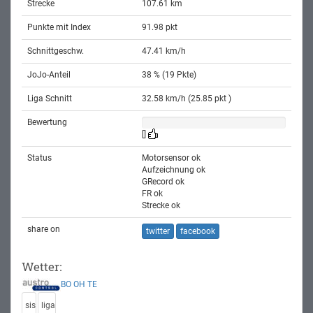
Strecke
107.61 km
Punkte mit Index
91.98 pkt
Schnittgeschw.
47.41 km/h
JoJo-Anteil
38 % (19 Pkte)
Liga Schnitt
32.58 km/h (25.85 pkt )
Bewertung
[]
Status
Motorsensor ok
Aufzeichnung ok
GRecord ok
FR ok
Strecke ok
share on
twitter
facebook
Wetter:
BO
OH
TE
sis
liga