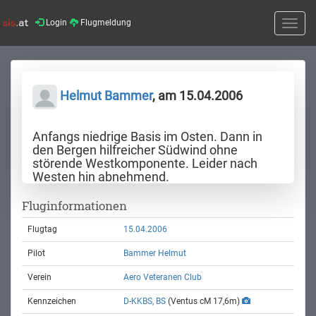
Login
Flugmeldung
Toggle
naviga
Helmut Bammer
, am 15.04.2006
Anfangs niedrige Basis im Osten. Dann in
den Bergen hilfreicher Südwind ohne
störende Westkomponente. Leider nach
Westen hin abnehmend.
Fluginformationen
Flugtag
15.04.2006
Pilot
Bammer Helmut
Verein
Aero Veteranen Club
Kennzeichen
D-KKBS, BS
(Ventus cM 17,6m)