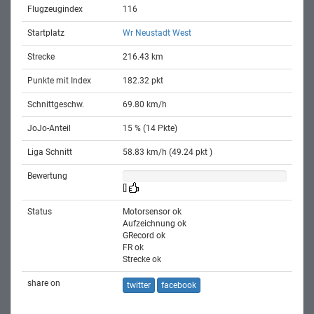
Flugzeugindex
116
Startplatz
Wr Neustadt West
Strecke
216.43 km
Punkte mit Index
182.32 pkt
Schnittgeschw.
69.80 km/h
JoJo-Anteil
15 % (14 Pkte)
Liga Schnitt
58.83 km/h (49.24 pkt )
Bewertung
[]
Status
Motorsensor ok
Aufzeichnung ok
GRecord ok
FR ok
Strecke ok
share on
twitter
facebook