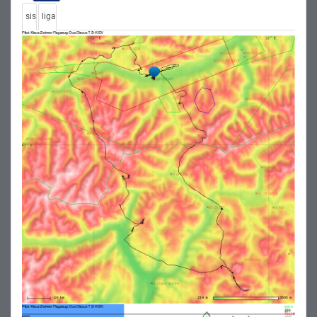
sis
liga