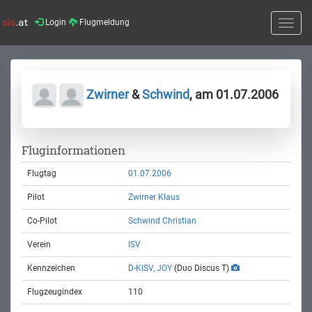
Login
Flugmeldung
Toggle
naviga
Zwirner
&
Schwind
, am 01.07.2006
Fluginformationen
Flugtag
01.07.2006
Pilot
Zwirner Klaus
Co-Pilot
Schwind Christian
Verein
ISV
Kennzeichen
D-KISV, JOY
(Duo Discus T)
Flugzeugindex
110