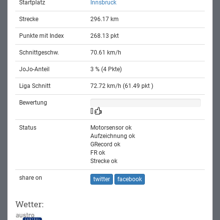
Startplatz
Innsbruck
Strecke
296.17 km
Punkte mit Index
268.13 pkt
Schnittgeschw.
70.61 km/h
JoJo-Anteil
3 % (4 Pkte)
Liga Schnitt
72.72 km/h (61.49 pkt )
Bewertung
[]
Status
Motorsensor ok
Aufzeichnung ok
GRecord ok
FR ok
Strecke ok
share on
twitter
facebook
Wetter: