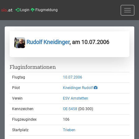
Login
Flugmeldung
Toggle
naviga
Rudolf Kneidinger
, am 10.07.2006
Fluginformationen
Flugtag
10.07.2006
Pilot
Kneidinger Rudolf
Verein
ESV Amstetten
Kennzeichen
OE-5458
(DG 300)
Flugzeugindex
106
Startplatz
Trieben