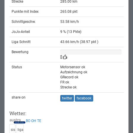
Strecke
285.00 km
Punkte mit Index
265.08 pkt
Schnittgeschw.
53.58 km/h
JoJo-Anteil
9 % (13 Pkte)
Liga Schnitt
43.66 km/h (38.97 pkt )
Bewertung
[]
Status
Motorsensor ok
Aufzeichnung ok
GRecord ok
FR ok
Strecke ok
share on
twitter
facebook
Wetter:
BO
OH
TE
sis
liga