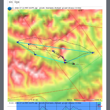
sis
liga