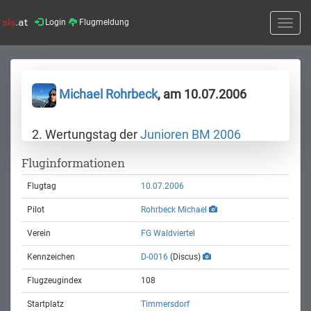
Login
Flugmeldung
Toggle
naviga
Michael Rohrbeck
, am 10.07.2006
2. Wertungstag der
Junioren BM 2006
Fluginformationen
Flugtag
10.07.2006
Pilot
Rohrbeck Michael
Verein
FG Waldviertel
Kennzeichen
D-0016
(Discus)
Flugzeugindex
108
Startplatz
Timmersdorf