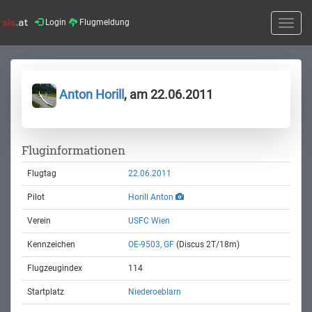
Login
Flugmeldung
Toggle
naviga
Anton Horill
, am 22.06.2011
Fluginformationen
Flugtag
22.06.2011
Pilot
Horill Anton
Verein
USFC Wien
Kennzeichen
OE-9503, GF
(Discus 2T/18m)
Flugzeugindex
114
Startplatz
Niederoeblarn