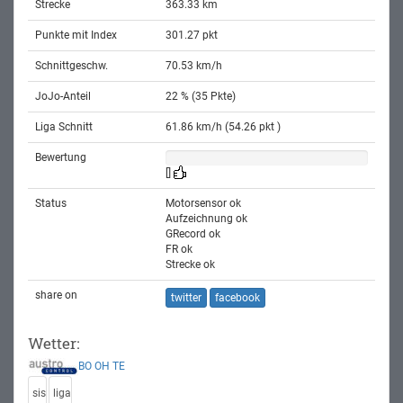
Strecke
363.33 km
Punkte mit Index
301.27 pkt
Schnittgeschw.
70.53 km/h
JoJo-Anteil
22 % (35 Pkte)
Liga Schnitt
61.86 km/h (54.26 pkt )
Bewertung
[]
Status
Motorsensor ok
Aufzeichnung ok
GRecord ok
FR ok
Strecke ok
share on
twitter
facebook
Wetter:
BO
OH
TE
sis
liga