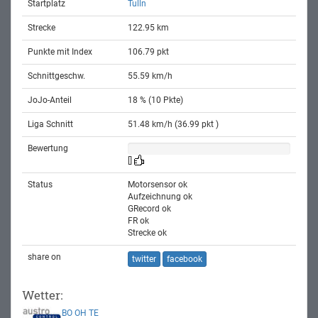
Startplatz
Tulln
Strecke
122.95 km
Punkte mit Index
106.79 pkt
Schnittgeschw.
55.59 km/h
JoJo-Anteil
18 % (10 Pkte)
Liga Schnitt
51.48 km/h (36.99 pkt )
Bewertung
[]
Status
Motorsensor ok
Aufzeichnung ok
GRecord ok
FR ok
Strecke ok
share on
twitter
facebook
Wetter:
BO
OH
TE