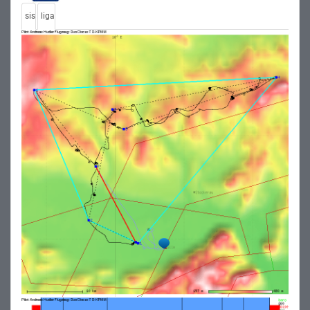
sis
liga