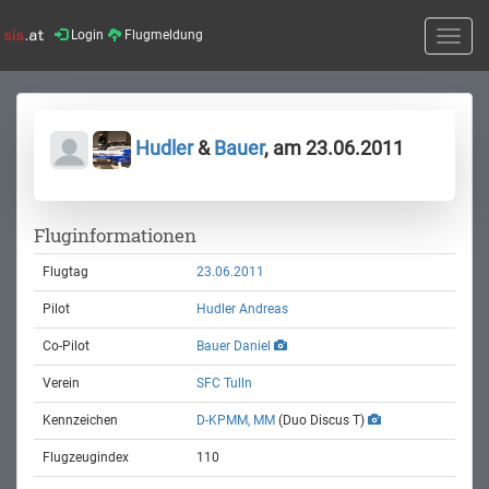
Login
Flugmeldung
Toggle
naviga
Hudler
&
Bauer
, am 23.06.2011
Fluginformationen
Flugtag
23.06.2011
Pilot
Hudler Andreas
Co-Pilot
Bauer Daniel
Verein
SFC Tulln
Kennzeichen
D-KPMM, MM
(Duo Discus T)
Flugzeugindex
110