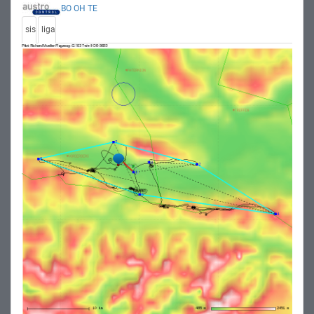
BO
OH
TE
sis
liga