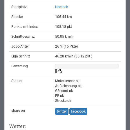
Startplatz
Noetsch
Strecke
106.44 km
Punkte mit Index
108.18 pkt
Schnittgeschw.
50.05 km/h
JoJo-Anteil
26 % (15 Pkte)
Liga Schnitt
46.28 km/h (35.12 pkt )
Bewertung
[]
Status
Motorsensor ok
Aufzeichnung ok
GRecord ok
FR ok
Strecke ok
share on
twitter
facebook
Wetter: