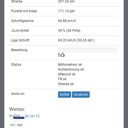
Strecke
207.26 km
Punkte mit Index
171.10 pkt
Schnittgeschw.
66.88 km/h
JoJo-Anteil
39 % (36 Pkte)
Liga Schnitt
60.20 km/h (50.65 pkt )
Bewertung
[]
Status
Motorsensor ok
Aufzeichnung ok
GRecord ok
FR ok
Strecke ok
share on
twitter
facebook
Wetter:
BO
OH
TE
sis
liga