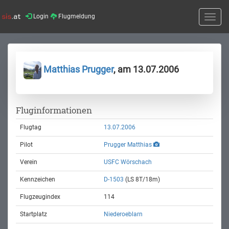
Login
Flugmeldung
Toggle
naviga
Matthias Prugger
, am 13.07.2006
Fluginformationen
Flugtag
13.07.2006
Pilot
Prugger Matthias
Verein
USFC Wörschach
Kennzeichen
D-1503
(LS 8T/18m)
Flugzeugindex
114
Startplatz
Niederoeblarn