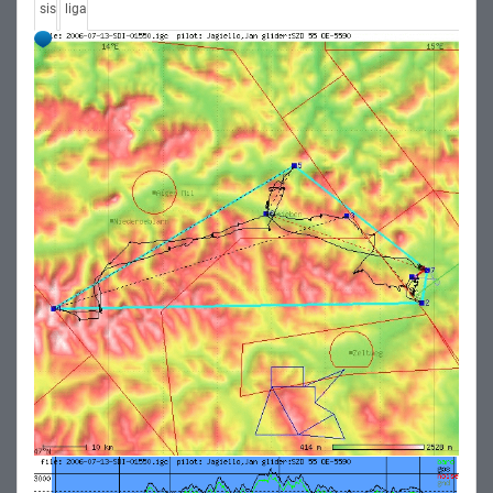
sis
liga