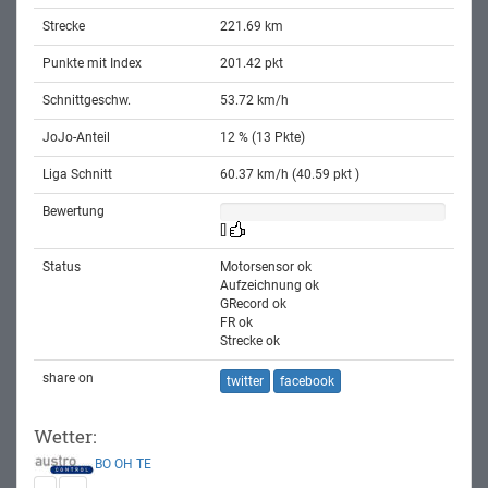
Strecke
221.69 km
Punkte mit Index
201.42 pkt
Schnittgeschw.
53.72 km/h
JoJo-Anteil
12 % (13 Pkte)
Liga Schnitt
60.37 km/h (40.59 pkt )
Bewertung
[]
Status
Motorsensor ok
Aufzeichnung ok
GRecord ok
FR ok
Strecke ok
share on
twitter
facebook
Wetter:
BO
OH
TE