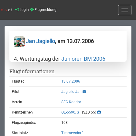
Login
Flugmeldung
Toggle
naviga
Jan Jagiello
, am 13.07.2006
4. Wertungstag der
Junioren BM 2006
Fluginformationen
Flugtag
13.07.2006
Pilot
Jagiello Jan
Verein
SFG Kondor
Kennzeichen
OE-5590, ST
(SZD 55)
Flugzeugindex
108
Startplatz
Timmersdorf