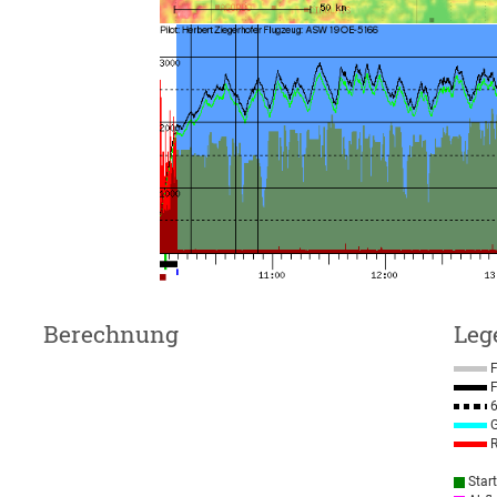
Berechnung
Leg
F
F
6
G
R
Star