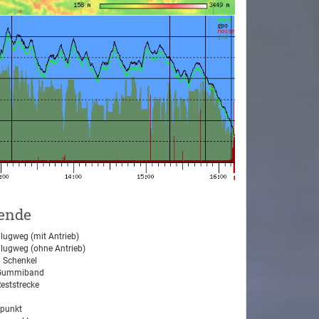
ende
lugweg (mit Antrieb)
lugweg (ohne Antrieb)
 Schenkel
ummiband
eststrecke
tpunkt