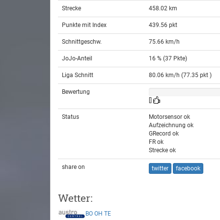
Strecke
458.02 km
Punkte mit Index
439.56 pkt
Schnittgeschw.
75.66 km/h
JoJo-Anteil
16 % (37 Pkte)
Liga Schnitt
80.06 km/h (77.35 pkt )
Bewertung
[]
Status
Motorsensor ok
Aufzeichnung ok
GRecord ok
FR ok
Strecke ok
share on
twitter
facebook
Wetter:
BO
OH
TE