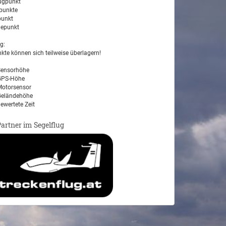
ugpunkt
unkte
unkt
epunkt
g:
kte können sich teilweise überlagern!
ensorhöhe
PS-Höhe
otorsensor
eländehöhe
ewertete Zeit
Partner im Segelflug