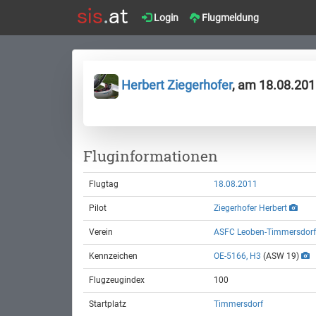
Login
Flugmeldung
Herbert Ziegerhofer
, am 18.08.20
Fluginformationen
Flugtag
18.08.2011
Pilot
Ziegerhofer Herbert
Verein
ASFC Leoben-Timmersdorf
Kennzeichen
OE-5166, H3
(ASW 19)
Flugzeugindex
100
Startplatz
Timmersdorf