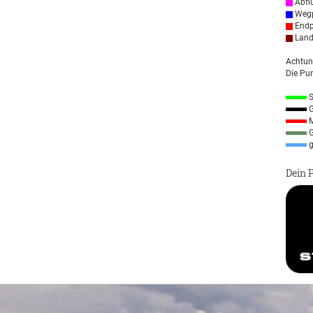
Abfl
Wegp
Endp
Land
Achtun
Die Pun
S
G
M
G
g
Dein 