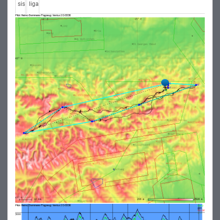
sis
liga