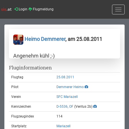
Login
Flugmeldung
Toggle
naviga
Heimo Demmerer
, am 25.08.2011
Angenehm kühl ;-)
Fluginformationen
Flugtag
25.08.2011
Pilot
Demmerer Heimo
Verein
SFC Mariazell
Kennzeichen
D-5536, OF
(Ventus 2b)
Flugzeugindex
114
Startplatz
Mariazell