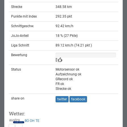
Strecke
348.58 km
Punkte mit Index
292.35 pkt
Schnittgeschw.
92.42 km/h
JoJo-Anteil
18 % (27 Pkte)
Liga Schnitt
89.12 km/h (74.21 pkt )
Bewertung
[]
Status
Motorsensor ok
Aufzeichnung ok
GRecord ok
FR ok
Strecke ok
share on
twitter
facebook
Wetter:
BO
OH
TE