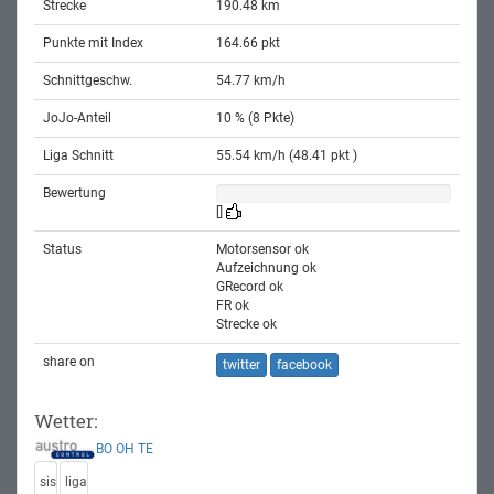
Strecke
190.48 km
Punkte mit Index
164.66 pkt
Schnittgeschw.
54.77 km/h
JoJo-Anteil
10 % (8 Pkte)
Liga Schnitt
55.54 km/h (48.41 pkt )
Bewertung
[]
Status
Motorsensor ok
Aufzeichnung ok
GRecord ok
FR ok
Strecke ok
share on
twitter
facebook
Wetter:
BO
OH
TE
sis
liga