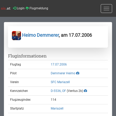
Login
Flugmeldung
Toggle
naviga
Heimo Demmerer
, am 17.07.2006
Fluginformationen
Flugtag
17.07.2006
Pilot
Demmerer Heimo
Verein
SFC Mariazell
Kennzeichen
D-5536, OF
(Ventus 2b)
Flugzeugindex
114
Startplatz
Mariazell