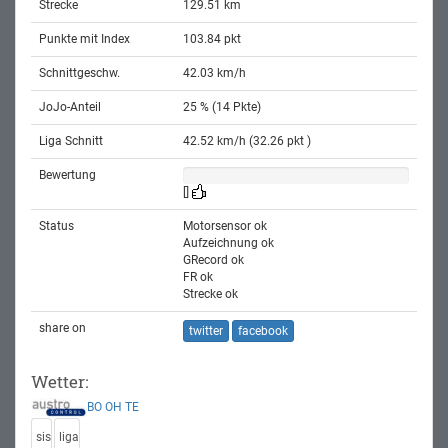
Strecke
129.51 km
Punkte mit Index
103.84 pkt
Schnittgeschw.
42.03 km/h
JoJo-Anteil
25 % (14 Pkte)
Liga Schnitt
42.52 km/h (32.26 pkt )
Bewertung
[]
Status
Motorsensor ok
Aufzeichnung ok
GRecord ok
FR ok
Strecke ok
share on
twitter
facebook
Wetter:
BO
OH
TE
sis
liga