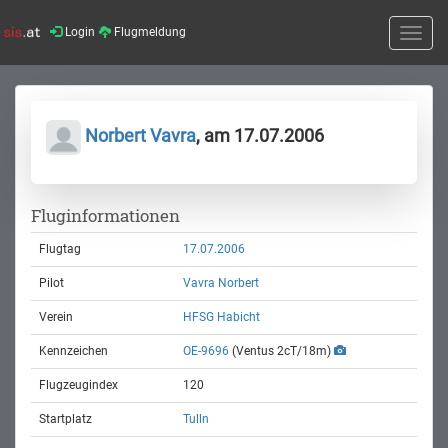
Login
Flugmeldung
Toggle
naviga
Norbert Vavra
, am 17.07.2006
Fluginformationen
Flugtag
17.07.2006
Pilot
Vavra Norbert
Verein
HFSG Habicht
Kennzeichen
OE-9696
(Ventus 2cT/18m)
Flugzeugindex
120
Startplatz
Tulln