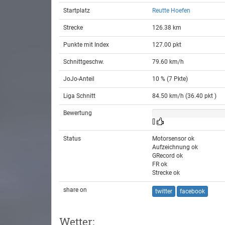
Startplatz
Reutte Hoefen
Strecke
126.38 km
Punkte mit Index
127.00 pkt
Schnittgeschw.
79.60 km/h
JoJo-Anteil
10 % (7 Pkte)
Liga Schnitt
84.50 km/h (36.40 pkt )
Bewertung
[]
Status
Motorsensor ok
Aufzeichnung ok
GRecord ok
FR ok
Strecke ok
share on
twitter
facebook
Wetter: