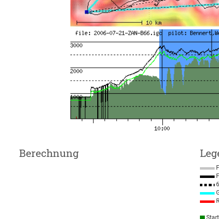
Berechnung
Leg
F
F
6
G
R
Star