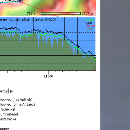
ende
lugweg (mit Antrieb)
lugweg (ohne Antrieb)
 Schenkel
ummiband
eststrecke
tpunkt