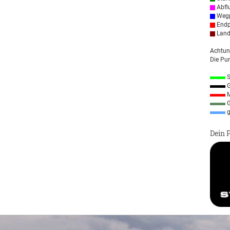
Abfl
Wegp
Endp
Land
Achtun
Die Pun
S
G
M
G
g
Dein 