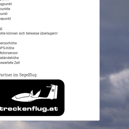
ugpunkt
unkte
unkt
epunkt
g:
kte können sich teilweise überlagern!
ensorhöhe
PS-Höhe
otorsensor
eländehöhe
ewertete Zeit
Partner im Segelflug