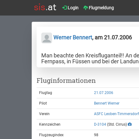
Login
Flugmeldung
Werner Bennert
, am 21.07.2006
Man beachte den Kreisfluganteil!! An d
Fernpass, in Füssen und bei der Landun
Fluginformationen
Flugtag
21.07.2006
Pilot
Bennert Werner
Verein
ASFC Leoben-Timmersdorf
Kennzeichen
D-3104
(Std. Cirrus)
Flugzeugindex
98