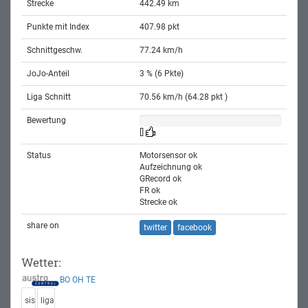
Strecke
442.49 km
Punkte mit Index
407.98 pkt
Schnittgeschw.
77.24 km/h
JoJo-Anteil
3 % (6 Pkte)
Liga Schnitt
70.56 km/h (64.28 pkt )
Bewertung
[]
Status
Motorsensor ok
Aufzeichnung ok
GRecord ok
FR ok
Strecke ok
share on
twitter
facebook
Wetter:
BO
OH
TE
sis
liga