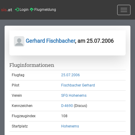
Login
Flugmeldung
Toggle
naviga
Gerhard Fischbacher
, am 25.07.2006
Fluginformationen
Flugtag
25.07.2006
Pilot
Fischbacher Gerhard
Verein
SFG Hohenems
Kennzeichen
D-4690
(Discus)
Flugzeugindex
108
Startplatz
Hohenems