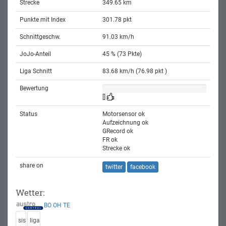
Strecke
349.65 km
Punkte mit Index
301.78 pkt
Schnittgeschw.
91.03 km/h
JoJo-Anteil
45 % (73 Pkte)
Liga Schnitt
83.68 km/h (76.98 pkt )
Bewertung
[]
Status
Motorsensor ok
Aufzeichnung ok
GRecord ok
FR ok
Strecke ok
share on
twitter
facebook
Wetter:
BO
OH
TE
sis
liga