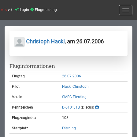
Login
Flugmeldung
Toggle
naviga
Christoph Hackl
, am 26.07.2006
Fluginformationen
Flugtag
26.07.2006
Pilot
Hackl Christoph
Verein
SMBC Eferding
Kennzeichen
D-5101, 1B
(Discus)
Flugzeugindex
108
Startplatz
Eferding