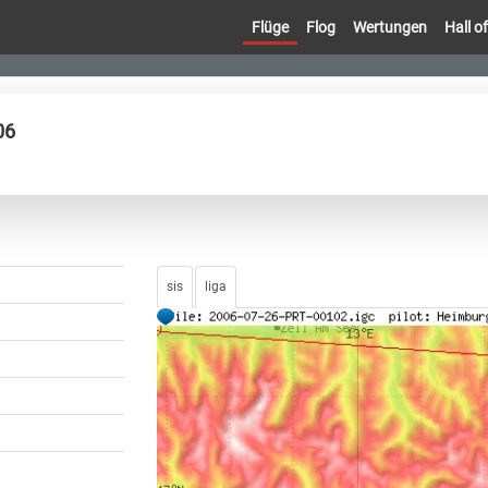
Flüge
Flog
Wertungen
Hall 
06
sis
liga