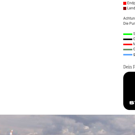
Endp
Land
Achtun
Die Pun
S
G
M
G
g
Dein 