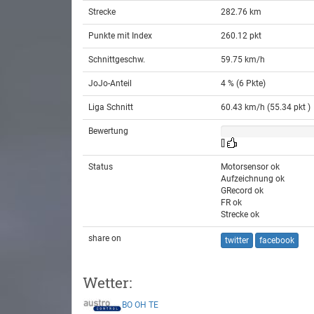
Strecke
282.76 km
Punkte mit Index
260.12 pkt
Schnittgeschw.
59.75 km/h
JoJo-Anteil
4 % (6 Pkte)
Liga Schnitt
60.43 km/h (55.34 pkt )
Bewertung
[]
Status
Motorsensor ok
Aufzeichnung ok
GRecord ok
FR ok
Strecke ok
share on
twitter
facebook
Wetter:
BO
OH
TE