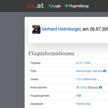
Login
Flugmeldung
Gerhard Heimburger
, am 26.07.20
Fluginformationen
Flugtag
26.07.2006
Pilot
Heimburger Gerhard
Verein
FSV Feldkirchen
Kennzeichen
OE-5390
(Discus)
Flugzeugindex
108
Startplatz
Feldkirchen