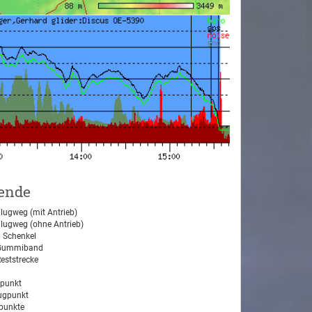
ende
lugweg (mit Antrieb)
lugweg (ohne Antrieb)
 Schenkel
ummiband
eststrecke
tpunkt
ugpunkt
unkte