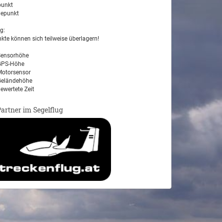
unkt
epunkt
g:
kte können sich teilweise überlagern!
ensorhöhe
PS-Höhe
otorsensor
eländehöhe
ewertete Zeit
Partner im Segelflug