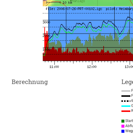
Berechnung
Leg
F
F
6
G
R
Star
Abfl
Wegp