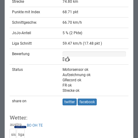
Strecke
74.80 km
Punkte mit Index
68.71 pkt
Schnittgeschw.
66.70 km/h
JoJo-Anteil
5 % (2 Pkte)
Liga Schnitt
59.47 km/h (17.48 pkt )
Bewertung
[]
Status
Motorsensor ok
Aufzeichnung ok
GRecord ok
FR ok
Strecke ok
share on
twitter
facebook
Wetter:
BO
OH
TE
sis
liga