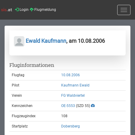
Login
Flugmeldung
Toggle
naviga
Ewald Kaufmann
, am 10.08.2006
Fluginformationen
Flugtag
10.08.2006
Pilot
Kaufmann Ewald
Verein
FG Waldviertel
Kennzeichen
OE-5553
(SZD 55)
Flugzeugindex
108
Startplatz
Dobersberg