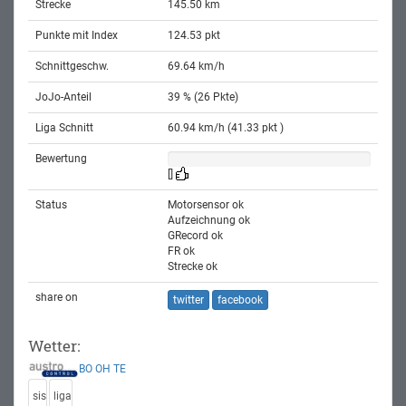
Strecke
145.50 km
Punkte mit Index
124.53 pkt
Schnittgeschw.
69.64 km/h
JoJo-Anteil
39 % (26 Pkte)
Liga Schnitt
60.94 km/h (41.33 pkt )
Bewertung
[]
Status
Motorsensor ok
Aufzeichnung ok
GRecord ok
FR ok
Strecke ok
share on
twitter
facebook
Wetter:
BO
OH
TE
sis
liga