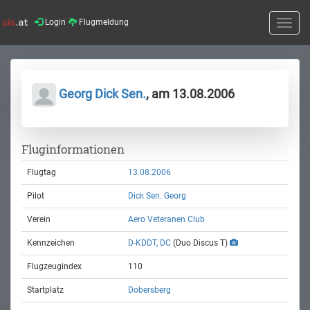
Login
Flugmeldung
Toggle
naviga
Georg Dick Sen.
, am 13.08.2006
Fluginformationen
Flugtag
13.08.2006
Pilot
Dick Sen. Georg
Verein
Aero Veteranen Club
Kennzeichen
D-KDDT, DC
(Duo Discus T)
Flugzeugindex
110
Startplatz
Dobersberg