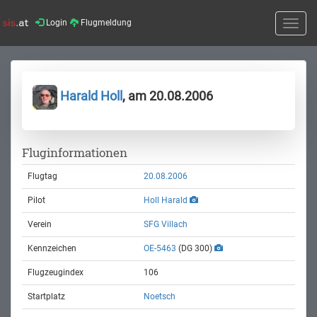
Login
Flugmeldung
Toggle
naviga
Harald Holl
, am 20.08.2006
Fluginformationen
Flugtag
20.08.2006
Pilot
Holl Harald
Verein
SFG Villach
Kennzeichen
OE-5463
(DG 300)
Flugzeugindex
106
Startplatz
Noetsch