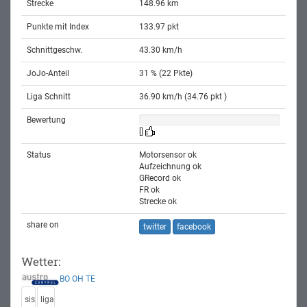
Strecke
148.96 km
Punkte mit Index
133.97 pkt
Schnittgeschw.
43.30 km/h
JoJo-Anteil
31 % (22 Pkte)
Liga Schnitt
36.90 km/h (34.76 pkt )
Bewertung
[]
Status
Motorsensor ok
Aufzeichnung ok
GRecord ok
FR ok
Strecke ok
share on
twitter
facebook
Wetter:
BO
OH
TE
sis
liga