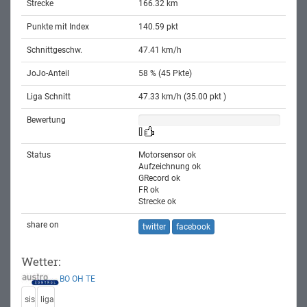
Strecke
166.32 km
Punkte mit Index
140.59 pkt
Schnittgeschw.
47.41 km/h
JoJo-Anteil
58 % (45 Pkte)
Liga Schnitt
47.33 km/h (35.00 pkt )
Bewertung
[]
Status
Motorsensor ok
Aufzeichnung ok
GRecord ok
FR ok
Strecke ok
share on
twitter
facebook
Wetter:
BO
OH
TE
sis
liga