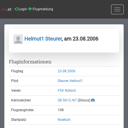
Login
Flugmeldung
Toggle
naviga
Helmut1 Steurer
, am 23.08.2006
Fluginformationen
Flugtag
23.08.2006
Pilot
Steurer Helmut1
Verein
FSV Nötsch
Kennzeichen
OE-5613, N7
(Discus)
Flugzeugindex
108
Startplatz
Noetsch