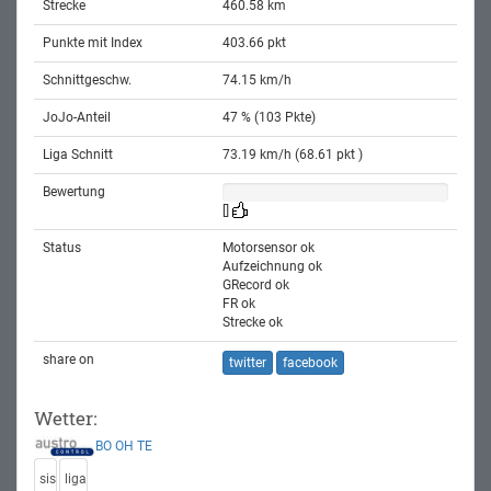
Strecke
460.58 km
Punkte mit Index
403.66 pkt
Schnittgeschw.
74.15 km/h
JoJo-Anteil
47 % (103 Pkte)
Liga Schnitt
73.19 km/h (68.61 pkt )
Bewertung
[]
Status
Motorsensor ok
Aufzeichnung ok
GRecord ok
FR ok
Strecke ok
share on
twitter
facebook
Wetter:
BO
OH
TE
sis
liga