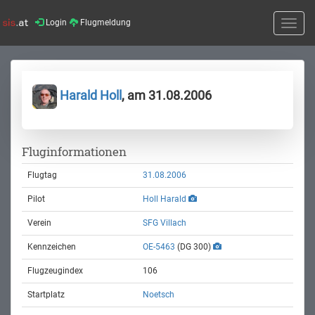
Login
Flugmeldung
Toggle
naviga
Harald Holl
, am 31.08.2006
Fluginformationen
Flugtag
31.08.2006
Pilot
Holl Harald
Verein
SFG Villach
Kennzeichen
OE-5463
(DG 300)
Flugzeugindex
106
Startplatz
Noetsch