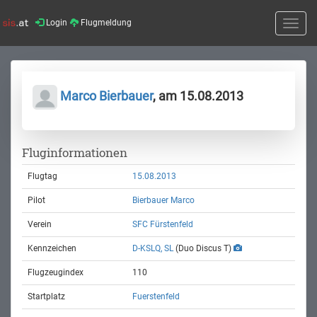
Login
Flugmeldung
Toggle
naviga
Marco Bierbauer
, am 15.08.2013
Fluginformationen
Flugtag
15.08.2013
Pilot
Bierbauer Marco
Verein
SFC Fürstenfeld
Kennzeichen
D-KSLQ, SL
(Duo Discus T)
Flugzeugindex
110
Startplatz
Fuerstenfeld