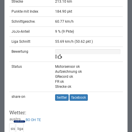
Strecke
213.10 km
Punkte mit Index
184.90 pkt
Schnittgeschw.
60.77 km/h
JoJo-Anteil
9 % (9 Pkte)
Liga Schnitt
55.69 km/h (50.62 pkt )
Bewertung
[]
Status
Motorsensor ok
Aufzeichnung ok
GRecord ok
FR ok
Strecke ok
share on
twitter
facebook
Wetter:
BO
OH
TE
sis
liga