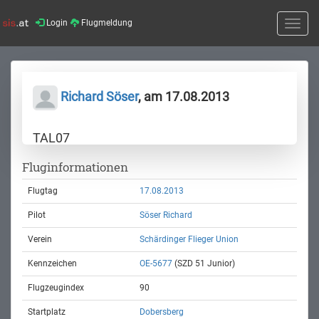
Login
Flugmeldung
Toggle
naviga
Richard Söser
, am 17.08.2013
TAL07
Fluginformationen
Flugtag
17.08.2013
Pilot
Söser Richard
Verein
Schärdinger Flieger Union
Kennzeichen
OE-5677
(SZD 51 Junior)
Flugzeugindex
90
Startplatz
Dobersberg