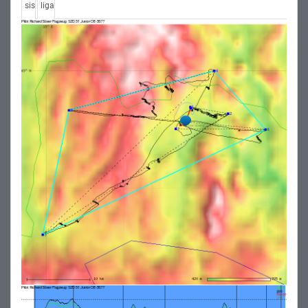
sis
liga