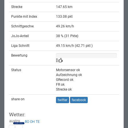
Strecke
147.65 km
Punkte mit Index
133.08 pkt
Schnittgeschw.
49.26 km/h
JoJo-Anteil
38 % (31 Pkte)
Liga Schnitt
49.15 km/h (42.71 pkt )
Bewertung
[]
Status
Motorsensor ok
Aufzeichnung ok
GRecord ok
FR ok
Strecke ok
share on
twitter
facebook
Wetter:
BO
OH
TE