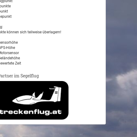
ugpunkt
unkte
unkt
epunkt
g:
kte können sich teilweise überlagern!
ensorhöhe
PS-Höhe
otorsensor
eländehöhe
ewertete Zeit
Partner im Segelflug