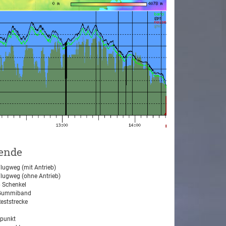
ende
lugweg (mit Antrieb)
lugweg (ohne Antrieb)
 Schenkel
ummiband
eststrecke
tpunkt