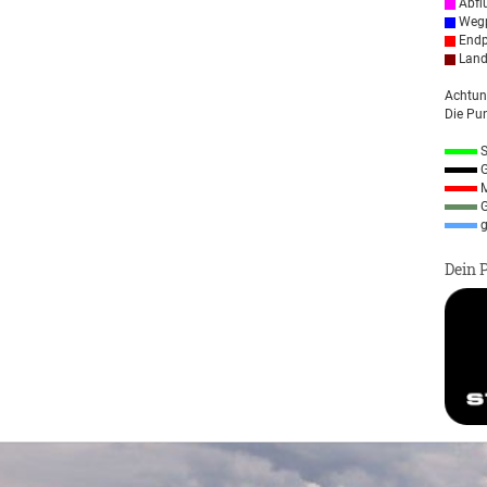
Abfl
Wegp
Endp
Land
Achtun
Die Pun
S
G
M
G
g
Dein 