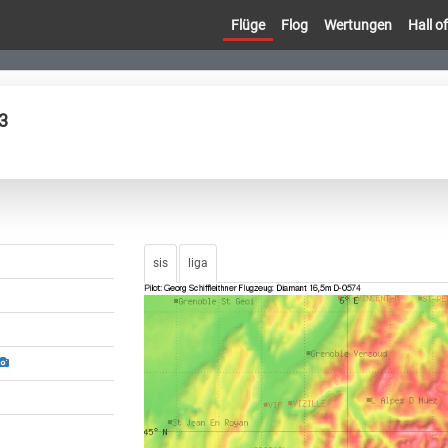
Flüge
Flog
Wertungen
Hall 
3
sis
liga