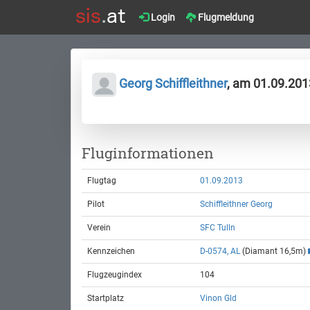
Login
Flugmeldung
Georg Schiffleithner
, am 01.09.201
Fluginformationen
Flugtag
01.09.2013
Pilot
Schiffleithner Georg
Verein
SFC Tulln
Kennzeichen
D-0574, AL
(Diamant 16,5m)
Flugzeugindex
104
Startplatz
Vinon Gld