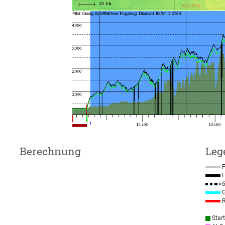
Berechnung
Leg
F
F
6
G
R
Star