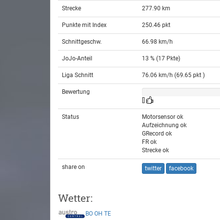
Strecke
277.90 km
Punkte mit Index
250.46 pkt
Schnittgeschw.
66.98 km/h
JoJo-Anteil
13 % (17 Pkte)
Liga Schnitt
76.06 km/h (69.65 pkt )
Bewertung
[]
Status
Motorsensor ok
Aufzeichnung ok
GRecord ok
FR ok
Strecke ok
share on
twitter
facebook
Wetter:
BO
OH
TE