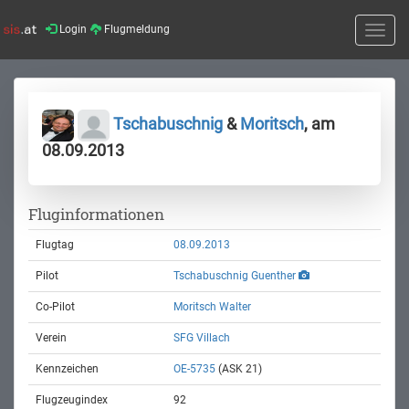
Login
Flugmeldung
Toggle
naviga
Tschabuschnig
&
Moritsch
, am
08.09.2013
Fluginformationen
Flugtag
08.09.2013
Pilot
Tschabuschnig Guenther
Co-Pilot
Moritsch Walter
Verein
SFG Villach
Kennzeichen
OE-5735
(ASK 21)
Flugzeugindex
92