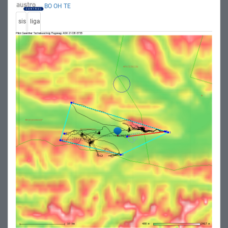
BO
OH
TE
sis
liga