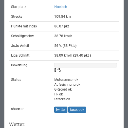
Startplatz
Noetsch
Strecke
109.84 km
Punkte mit Index
86.07 pkt
Schnittgeschw.
38.78 km/h
JoJo-Anteil
56 % (33 Pkte)
Liga Schnitt
38.09 km/h (29.40 pkt )
Bewertung
[]
Status
Motorsensor ok
Aufzeichnung ok
GRecord ok
FR ok
Strecke ok
share on
twitter
facebook
Wetter: