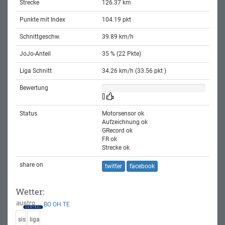
Strecke
126.37 km
Punkte mit Index
104.19 pkt
Schnittgeschw.
39.89 km/h
JoJo-Anteil
35 % (22 Pkte)
Liga Schnitt
34.26 km/h (33.56 pkt )
Bewertung
[]
Status
Motorsensor ok
Aufzeichnung ok
GRecord ok
FR ok
Strecke ok
share on
twitter
facebook
Wetter:
BO
OH
TE
sis
liga