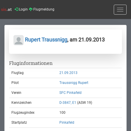
Login
Flugmeldung
Toggle
naviga
Rupert Traussnigg
, am 21.09.2013
Fluginformationen
Flugtag
21.09.2013
Pilot
Traussnigg Rupert
Verein
SFC Pinkafeld
Kennzeichen
D-3847, E1
(ASW 19)
Flugzeugindex
100
Startplatz
Pinkafeld