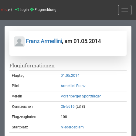
Login
Flugmeldung
Toggle
naviga
Franz Armellini
, am 01.05.2014
Fluginformationen
Flugtag
01.05.2014
Pilot
Armellini Franz
Verein
Vorarlberger Sportflieger
Kennzeichen
OE-5616
(LS 8)
Flugzeugindex
108
Startplatz
Niederoeblarn