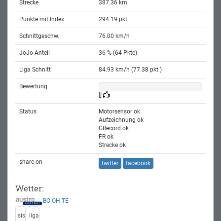
Strecke
387.36 km
Punkte mit Index
294.19 pkt
Schnittgeschw.
76.00 km/h
JoJo-Anteil
36 % (64 Pkte)
Liga Schnitt
84.93 km/h (77.38 pkt )
Bewertung
[]
Status
Motorsensor ok
Aufzeichnung ok
GRecord ok
FR ok
Strecke ok
share on
twitter
facebook
Wetter:
BO
OH
TE
sis
liga