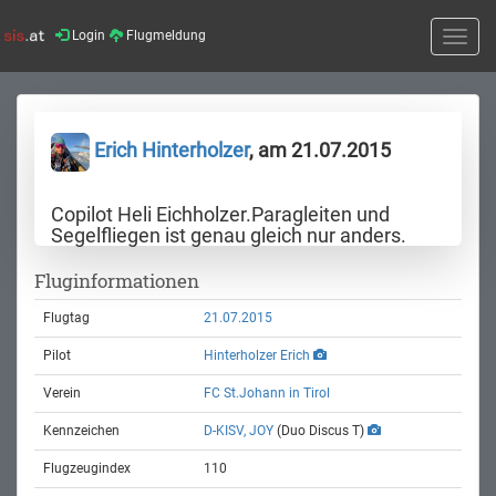
Login
Flugmeldung
Toggle
naviga
Erich Hinterholzer
, am 21.07.2015
Copilot Heli Eichholzer.Paragleiten und
Segelfliegen ist genau gleich nur anders.
Fluginformationen
Flugtag
21.07.2015
Pilot
Hinterholzer Erich
Verein
FC St.Johann in Tirol
Kennzeichen
D-KISV, JOY
(Duo Discus T)
Flugzeugindex
110