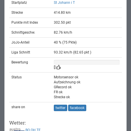
Startplatz
St Johann i T
Strecke
414.80 km
Punkte mit Index
302.50 pkt
Schnittgeschw.
82.76 km/h
JoJo-Anteil
40 % (75 Pkte)
Liga Schnitt
93.32 km/h (82.65 pkt )
Bewertung
[]
Status
Motorsensor ok
Aufzeichnung ok
GRecord ok
FR ok
Strecke ok
share on
twitter
facebook
Wetter:
BO
OH
TE