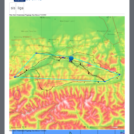
sis
liga