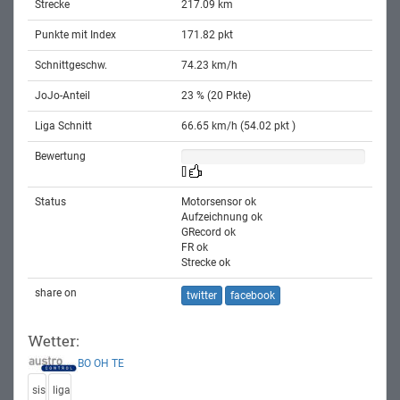
Strecke
217.09 km
Punkte mit Index
171.82 pkt
Schnittgeschw.
74.23 km/h
JoJo-Anteil
23 % (20 Pkte)
Liga Schnitt
66.65 km/h (54.02 pkt )
Bewertung
[]
Status
Motorsensor ok
Aufzeichnung ok
GRecord ok
FR ok
Strecke ok
share on
twitter
facebook
Wetter:
BO
OH
TE
sis
liga