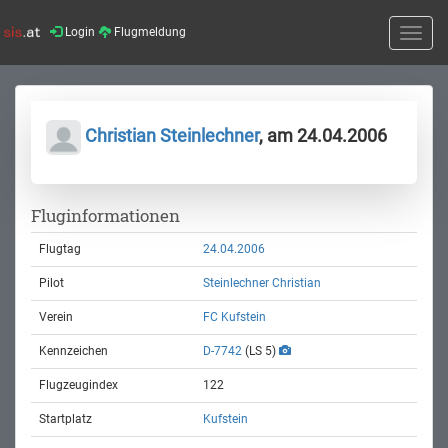
Login
Flugmeldung
Toggle
naviga
Christian Steinlechner
, am 24.04.2006
Fluginformationen
Flugtag
24.04.2006
Pilot
Steinlechner Christian
Verein
FC Kufstein
Kennzeichen
D-7742
(LS 5)
Flugzeugindex
122
Startplatz
Kufstein