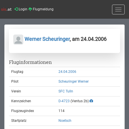
Login
Flugmeldung
Toggle
naviga
Werner Scheuringer
, am 24.04.2006
Fluginformationen
Flugtag
24.04.2006
Pilot
Scheuringer Werner
Verein
SFC Tulln
Kennzeichen
D-4723
(Ventus 2b)
Flugzeugindex
114
Startplatz
Noetsch