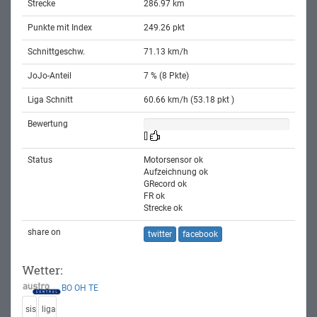
Strecke
286.97 km
Punkte mit Index
249.26 pkt
Schnittgeschw.
71.13 km/h
JoJo-Anteil
7 % (8 Pkte)
Liga Schnitt
60.66 km/h (53.18 pkt )
Bewertung
[]
Status
Motorsensor ok
Aufzeichnung ok
GRecord ok
FR ok
Strecke ok
share on
twitter
facebook
Wetter:
BO
OH
TE
sis
liga