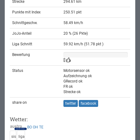
Strecke
294.61 km
Punkte mit Index
250.51 pkt
Schnittgeschw.
58.49 km/h
JoJo-Anteil
20 % (26 Pkte)
Liga Schnitt
59.92 km/h (51.78 pkt )
Bewertung
[]
Status
Motorsensor ok
Aufzeichnung ok
GRecord ok
FR ok
Strecke ok
share on
twitter
facebook
Wetter:
BO
OH
TE
sis
liga