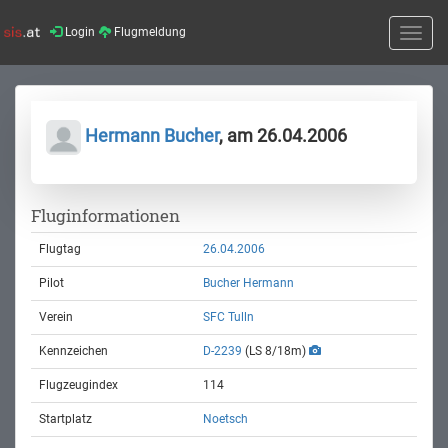
Login
Flugmeldung
Toggle
naviga
Hermann Bucher
, am 26.04.2006
Fluginformationen
Flugtag
26.04.2006
Pilot
Bucher Hermann
Verein
SFC Tulln
Kennzeichen
D-2239
(LS 8/18m)
Flugzeugindex
114
Startplatz
Noetsch