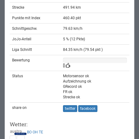
Strecke
491.94 km
Punkte mit Index
460.40 pkt
Schnittgeschw.
79.63 km/h
JoJo-Anteil
5 % (12 Pkte)
Liga Schnitt
84.35 km/h (79.54 pkt )
Bewertung
[]
Status
Motorsensor ok
Aufzeichnung ok
GRecord ok
FR ok
Strecke ok
share on
twitter
facebook
Wetter:
BO
OH
TE