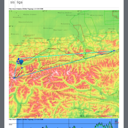
sis
liga