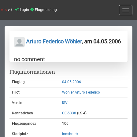
Login
Flugmeldung
Toggle
naviga
Arturo Federico Wöhler
, am 04.05.2006
no comment
Fluginformationen
Flugtag
04.05.2006
Pilot
Wöhler Arturo Federico
Verein
ISV
Kennzeichen
OE-5338
(LS 4)
Flugzeugindex
106
Startplatz
Innsbruck