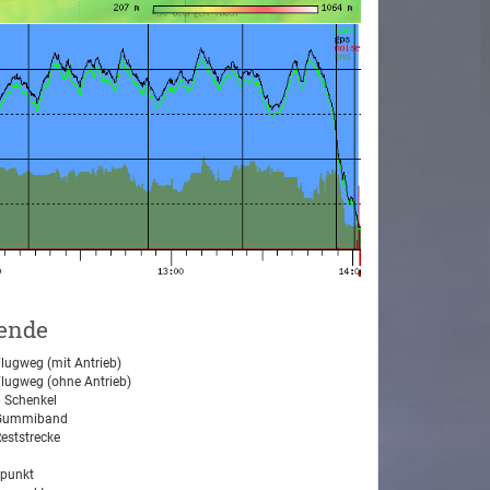
ende
lugweg (mit Antrieb)
lugweg (ohne Antrieb)
 Schenkel
ummiband
eststrecke
tpunkt