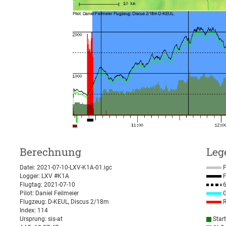
Berechnung
Leg
Datei: 2021-07-10-LXV-K1A-01.igc
F
Logger: LXV #K1A
F
Flugtag: 2021-07-10
6
Pilot: Daniel Feilmeier
G
Flugzeug: D-KEUL, Discus 2/18m
R
Index: 114
Ursprung: sis-at
Star