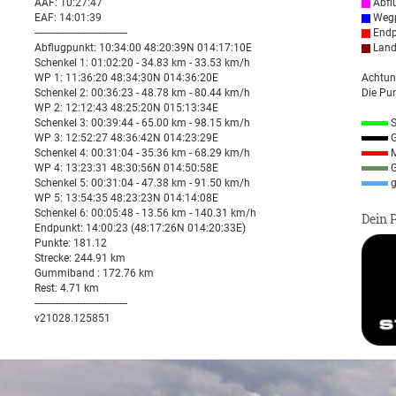
AAF: 10:27:47
Abfl
EAF: 14:01:39
Wegp
-----------------------------------
Endp
Abflugpunkt: 10:34:00 48:20:39N 014:17:10E
Land
Schenkel 1: 01:02:20 - 34.83 km - 33.53 km/h
WP 1: 11:36:20 48:34:30N 014:36:20E
Achtun
Schenkel 2: 00:36:23 - 48.78 km - 80.44 km/h
Die Pun
WP 2: 12:12:43 48:25:20N 015:13:34E
Schenkel 3: 00:39:44 - 65.00 km - 98.15 km/h
S
WP 3: 12:52:27 48:36:42N 014:23:29E
G
Schenkel 4: 00:31:04 - 35.36 km - 68.29 km/h
M
WP 4: 13:23:31 48:30:56N 014:50:58E
G
Schenkel 5: 00:31:04 - 47.38 km - 91.50 km/h
g
WP 5: 13:54:35 48:23:23N 014:14:08E
Schenkel 6: 00:05:48 - 13.56 km - 140.31 km/h
Dein 
Endpunkt: 14:00:23 (48:17:26N 014:20:33E)
Punkte: 181.12
Strecke: 244.91 km
Gummiband : 172.76 km
Rest: 4.71 km
-----------------------------------
v21028.125851