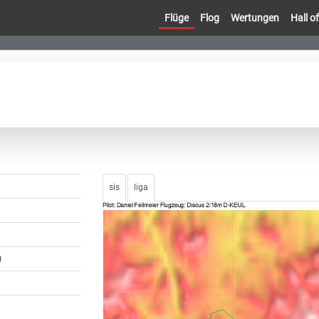
Flüge
Flog
Wertungen
Hall 
sis
liga
)