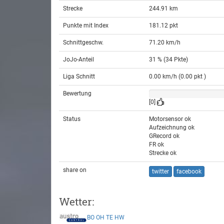
Strecke
244.91 km
Punkte mit Index
181.12 pkt
Schnittgeschw.
71.20 km/h
JoJo-Anteil
31 % (34 Pkte)
Liga Schnitt
0.00 km/h (0.00 pkt )
Bewertung
[0]
Status
Motorsensor ok
Aufzeichnung ok
GRecord ok
FR ok
Strecke ok
share on
twitter
facebook
Wetter:
BO
OH
TE
HW