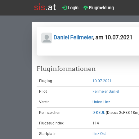
Login
Flugmeldung
Daniel Feilmeier
, am 10.07.2021
Fluginformationen
Flugtag
10.07.2021
Pilot
Feilmeier Daniel
Verein
Union Linz
Kennzeichen
D-KEUL
(Discus 2cFES 18m
Flugzeugindex
114
Startplatz
Linz Ost