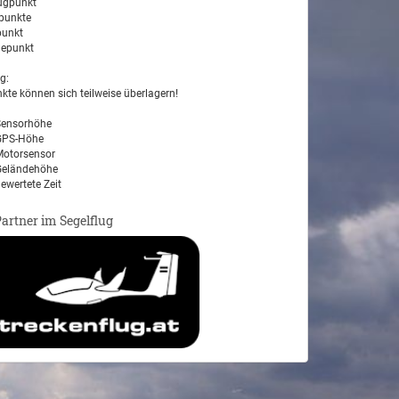
ugpunkt
unkte
unkt
epunkt
g:
kte können sich teilweise überlagern!
ensorhöhe
PS-Höhe
otorsensor
eländehöhe
ewertete Zeit
Partner im Segelflug