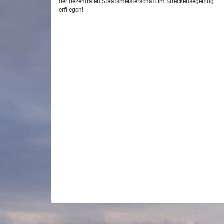
der dezentralen Staatsmeisterschaft im Streckensegelflug
erfliegen!