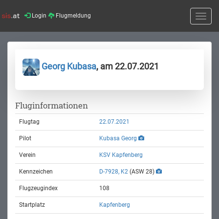
Login
Flugmeldung
Toggle
naviga
Georg Kubasa
, am 22.07.2021
Fluginformationen
Flugtag
22.07.2021
Pilot
Kubasa Georg
Verein
KSV Kapfenberg
Kennzeichen
D-7928, K2
(ASW 28)
Flugzeugindex
108
Startplatz
Kapfenberg