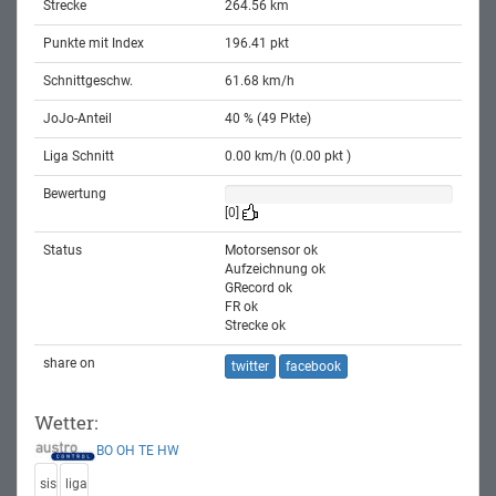
Strecke
264.56 km
Punkte mit Index
196.41 pkt
Schnittgeschw.
61.68 km/h
JoJo-Anteil
40 % (49 Pkte)
Liga Schnitt
0.00 km/h (0.00 pkt )
Bewertung
[0]
Status
Motorsensor ok
Aufzeichnung ok
GRecord ok
FR ok
Strecke ok
share on
twitter
facebook
Wetter:
BO
OH
TE
HW
sis
liga