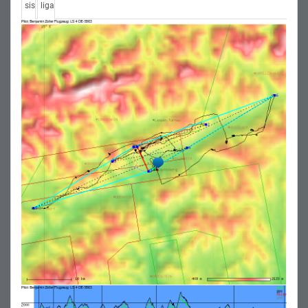
sis
liga