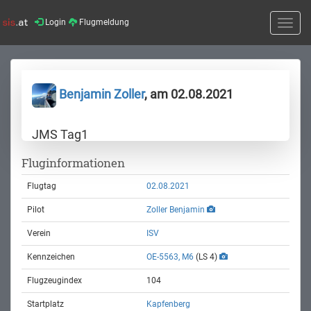
Login
Flugmeldung
Toggle
naviga
Benjamin Zoller
, am 02.08.2021
JMS Tag1
Fluginformationen
Flugtag
02.08.2021
Pilot
Zoller Benjamin
Verein
ISV
Kennzeichen
OE-5563, M6
(LS 4)
Flugzeugindex
104
Startplatz
Kapfenberg