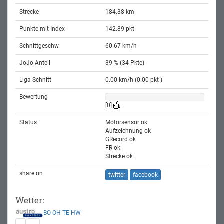
Strecke
184.38 km
Punkte mit Index
142.89 pkt
Schnittgeschw.
60.67 km/h
JoJo-Anteil
39 % (34 Pkte)
Liga Schnitt
0.00 km/h (0.00 pkt )
Bewertung
[0]
Status
Motorsensor ok
Aufzeichnung ok
GRecord ok
FR ok
Strecke ok
share on
twitter
facebook
Wetter:
BO
OH
TE
HW