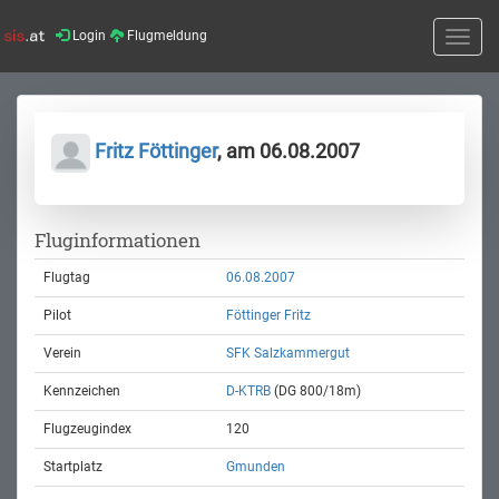
Login
Flugmeldung
Toggle
naviga
Fritz Föttinger
, am 06.08.2007
Fluginformationen
Flugtag
06.08.2007
Pilot
Föttinger Fritz
Verein
SFK Salzkammergut
Kennzeichen
D-KTRB
(DG 800/18m)
Flugzeugindex
120
Startplatz
Gmunden