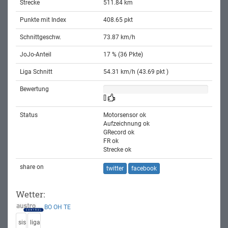
Strecke
511.84 km
Punkte mit Index
408.65 pkt
Schnittgeschw.
73.87 km/h
JoJo-Anteil
17 % (36 Pkte)
Liga Schnitt
54.31 km/h (43.69 pkt )
Bewertung
[]
Status
Motorsensor ok
Aufzeichnung ok
GRecord ok
FR ok
Strecke ok
share on
twitter
facebook
Wetter:
BO
OH
TE
sis
liga