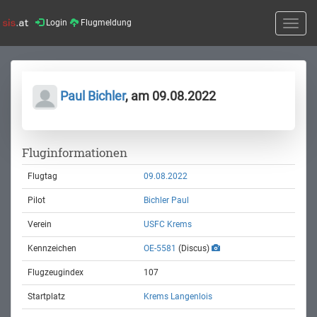
Login
Flugmeldung
Toggle
naviga
Paul Bichler
, am 09.08.2022
Fluginformationen
Flugtag
09.08.2022
Pilot
Bichler Paul
Verein
USFC Krems
Kennzeichen
OE-5581
(Discus)
Flugzeugindex
107
Startplatz
Krems Langenlois