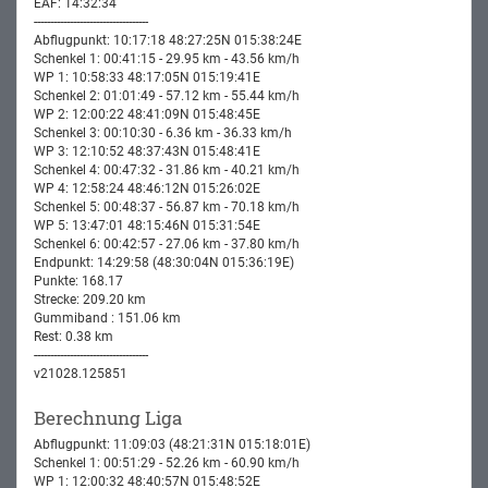
EAF: 14:32:34
-----------------------------------
Abflugpunkt: 10:17:18 48:27:25N 015:38:24E
Schenkel 1: 00:41:15 - 29.95 km - 43.56 km/h
WP 1: 10:58:33 48:17:05N 015:19:41E
Schenkel 2: 01:01:49 - 57.12 km - 55.44 km/h
WP 2: 12:00:22 48:41:09N 015:48:45E
Schenkel 3: 00:10:30 - 6.36 km - 36.33 km/h
WP 3: 12:10:52 48:37:43N 015:48:41E
Schenkel 4: 00:47:32 - 31.86 km - 40.21 km/h
WP 4: 12:58:24 48:46:12N 015:26:02E
Schenkel 5: 00:48:37 - 56.87 km - 70.18 km/h
WP 5: 13:47:01 48:15:46N 015:31:54E
Schenkel 6: 00:42:57 - 27.06 km - 37.80 km/h
Endpunkt: 14:29:58 (48:30:04N 015:36:19E)
Punkte: 168.17
Strecke: 209.20 km
Gummiband : 151.06 km
Rest: 0.38 km
-----------------------------------
v21028.125851
Berechnung Liga
Abflugpunkt: 11:09:03 (48:21:31N 015:18:01E)
Schenkel 1: 00:51:29 - 52.26 km - 60.90 km/h
WP 1: 12:00:32 48:40:57N 015:48:52E