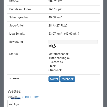
Strecke
209.20 km
Punkte mit Index
168.17 pkt
Schnittgeschw.
49.68 km/h
JoJo-Anteil
28 % (27 Pkte)
Liga Schnitt
53.07 km/h (49.60 pkt )
Bewertung
[0]
Status
Motorsensor ok
Aufzeichnung ok
GRecord ok
FR ok
Strecke ok
share on
twitter
facebook
Wetter:
BO
OH
TE
HW
sis
liga