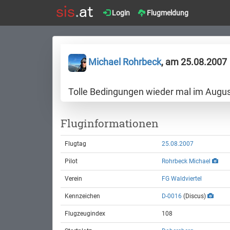
Login
Flugmeldung
Michael Rohrbeck
, am 25.08.2007
Tolle Bedingungen wieder mal im Augu
Fluginformationen
Flugtag
25.08.2007
Pilot
Rohrbeck Michael
Verein
FG Waldviertel
Kennzeichen
D-0016
(Discus)
Flugzeugindex
108