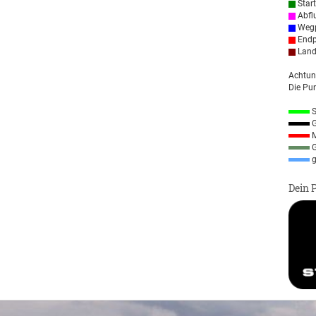
Star
Abfl
Wegp
Endp
Land
Achtun
Die Pun
S
G
M
G
g
Dein 