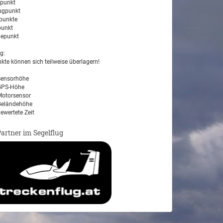
tpunkt
ugpunkt
unkte
unkt
epunkt
g:
kte können sich teilweise überlagern!
ensorhöhe
PS-Höhe
otorsensor
eländehöhe
ewertete Zeit
Partner im Segelflug