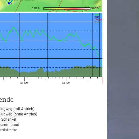
ende
lugweg (mit Antrieb)
lugweg (ohne Antrieb)
 Schenkel
ummiband
eststrecke