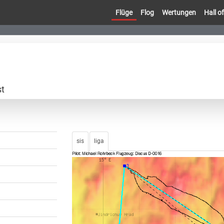
Flüge
Flog
Wertungen
Hall 
st
sis
liga