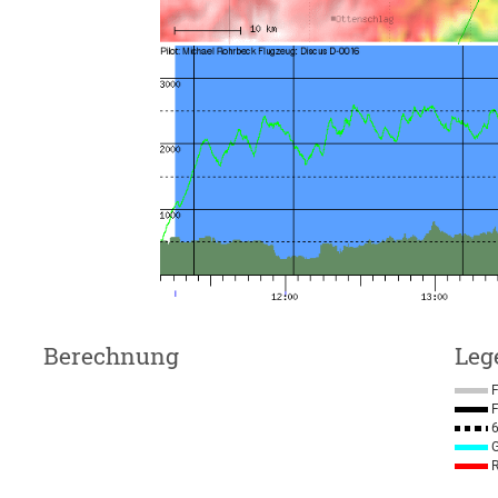
Berechnung
Leg
F
F
6
G
R