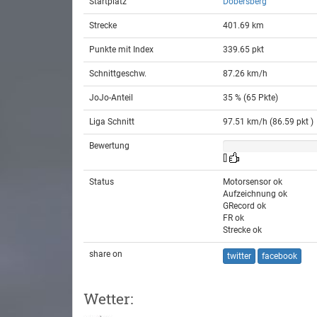
Startplatz
Dobersberg
Strecke
401.69 km
Punkte mit Index
339.65 pkt
Schnittgeschw.
87.26 km/h
JoJo-Anteil
35 % (65 Pkte)
Liga Schnitt
97.51 km/h (86.59 pkt )
Bewertung
[]
Status
Motorsensor ok
Aufzeichnung ok
GRecord ok
FR ok
Strecke ok
share on
twitter
facebook
Wetter: