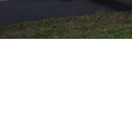
Veranstalter:
Durchführung:
Österreichischer Aeroclub
Verein streckenflug.at
Sektion Segelflug
Hauptstrasse 69
Prinz Eugen-Straße 12
2723 Muthmannsdorf
1040 Wien
sis@streckenflug.at