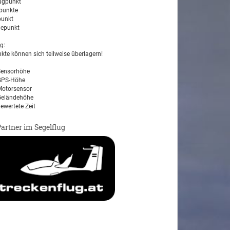
ugpunkt
unkte
unkt
epunkt
g:
kte können sich teilweise überlagern!
ensorhöhe
PS-Höhe
otorsensor
eländehöhe
ewertete Zeit
Partner im Segelflug