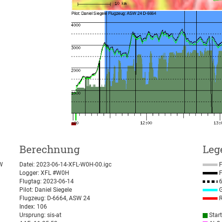
Berechnung
Leg
SW
Datei: 2023-06-14-XFL-W0H-00.igc
F
Logger: XFL #W0H
F
Flugtag: 2023-06-14
6
Pilot: Daniel Siegele
G
Flugzeug: D-6664, ASW 24
R
Index: 106
Ursprung: sis-at
Star