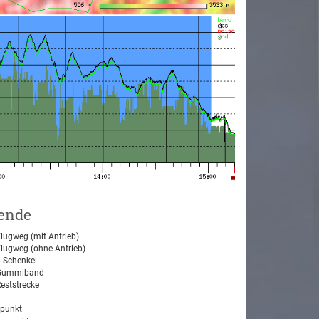
ende
lugweg (mit Antrieb)
lugweg (ohne Antrieb)
 Schenkel
ummiband
eststrecke
tpunkt