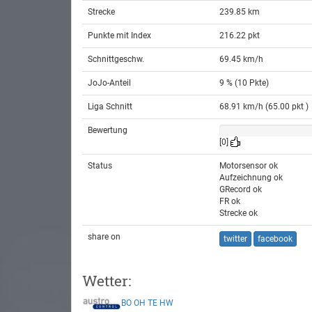
Strecke
239.85 km
Punkte mit Index
216.22 pkt
Schnittgeschw.
69.45 km/h
JoJo-Anteil
9 % (10 Pkte)
Liga Schnitt
68.91 km/h (65.00 pkt )
Bewertung
[0]
Status
Motorsensor ok
Aufzeichnung ok
GRecord ok
FR ok
Strecke ok
share on
twitter
facebook
Wetter:
BO
OH
TE
HW