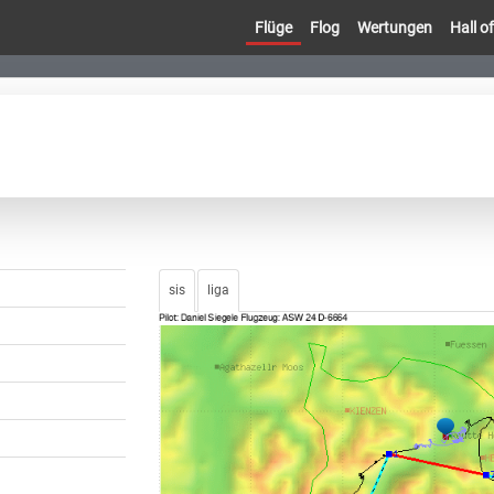
Flüge
Flog
Wertungen
Hall 
sis
liga