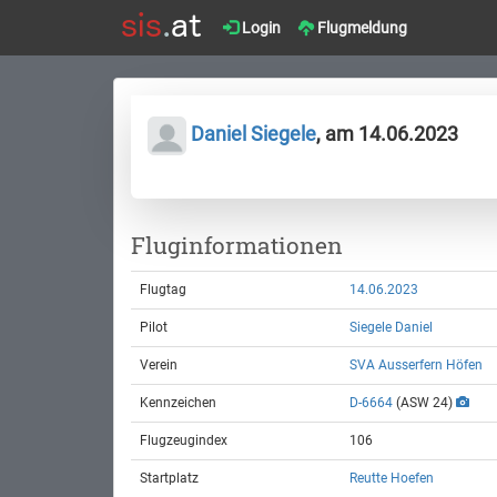
Login
Flugmeldung
Daniel Siegele
, am 14.06.2023
Fluginformationen
Flugtag
14.06.2023
Pilot
Siegele Daniel
Verein
SVA Ausserfern Höfen
Kennzeichen
D-6664
(ASW 24)
Flugzeugindex
106
Startplatz
Reutte Hoefen