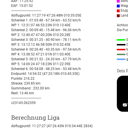
AAF: 11:25:52
Abfl
EAF: 15:01:52
Wegp
-----------------------------------
Endp
Abflugpunkt: 11:27:19 47:26:48N 010:35:05E
Land
Schenkel 1: 01:03:48 - 67.54 km - 63.52 km/h
WP 1: 12:31:07 46:53:23N 010:13:40E
Achtun
Schenkel 2: 00:09:40 - 15.48 km - 96.06 km/h
Die Pun
WP 2: 12:40:47 47:00:20N 010:20:28E
Schenkel 3: 00:31:25 - 40.90 km - 78.11 km/h
S
WP 3: 13:12:12 46:58:50N 010:52:45E
G
Schenkel 4: 00:26:40 - 43.35 km - 97.54 km/h
M
WP 4: 13:38:52 47:21:01N 011:03:40E
G
Schenkel 5: 00:21:32 - 24.33 km - 67.79 km/h
g
WP 5: 14:00:24 47:18:23N 011:22:39E
Schenkel 6: 00:54:08 - 48.25 km - 53.48 km/h
Dein 
Endpunkt: 14:54:32 (47:25:18N 010:45:35E)
Punkte: 216.22
Strecke: 239.85 km
Gummiband : 232.00 km
Rest: 13.46 km
-----------------------------------
v23145.062359
Berechnung Liga
Abflugpunkt: 11:27:27 (47:26:43N 010:34:44E 2834)