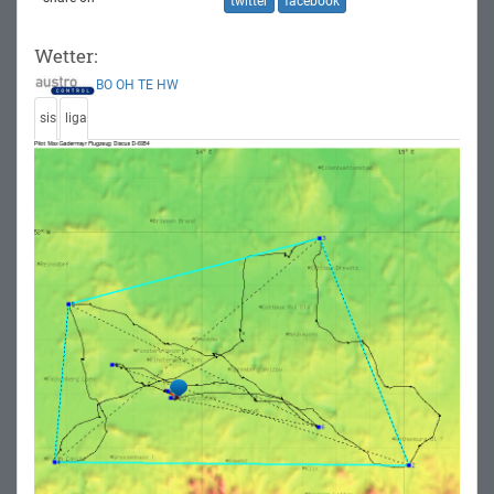
twitter
facebook
Wetter:
BO
OH
TE
HW
sis
liga