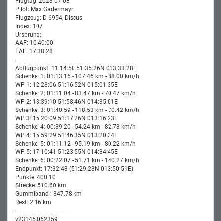
Flugtag: 2023-07-08
Pilot: Max Gadermayr
Flugzeug: D-6954, Discus
Index: 107
Ursprung:
AAF: 10:40:00
EAF: 17:38:28
-----------------------------------
Abflugpunkt: 11:14:50 51:35:26N 013:33:28E
Schenkel 1: 01:13:16 - 107.46 km - 88.00 km/h
WP 1: 12:28:06 51:16:52N 015:01:35E
Schenkel 2: 01:11:04 - 83.47 km - 70.47 km/h
WP 2: 13:39:10 51:58:46N 014:35:01E
Schenkel 3: 01:40:59 - 118.53 km - 70.42 km/h
WP 3: 15:20:09 51:17:26N 013:16:23E
Schenkel 4: 00:39:20 - 54.24 km - 82.73 km/h
WP 4: 15:59:29 51:46:35N 013:20:34E
Schenkel 5: 01:11:12 - 95.19 km - 80.22 km/h
WP 5: 17:10:41 51:23:55N 014:34:45E
Schenkel 6: 00:22:07 - 51.71 km - 140.27 km/h
Endpunkt: 17:32:48 (51:29:23N 013:50:51E)
Punkte: 400.10
Strecke: 510.60 km
Gummiband : 347.78 km
Rest: 2.16 km
-----------------------------------
v23145.062359