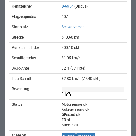
Kennzeichen
D-6954
(Discus)
Flugzeugindex
107
Startplatz
Schwarzheide
Strecke
510.60 km
Punkte mit Index
400.10 pkt
Schnittgeschw.
81.05 km/h
JoJo-Anteil
32 % (77 Pkte)
Liga Schnitt
82.83 km/h (77.40 pkt )
Bewertung
[0]
Status
Motorsensor ok
Aufzeichnung ok
GRecord ok
FR ok
Strecke ok
share on