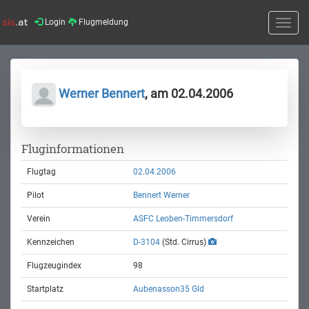
Login
Flugmeldung
Toggle
naviga
Werner Bennert
, am 02.04.2006
Fluginformationen
Flugtag
02.04.2006
Pilot
Bennert Werner
Verein
ASFC Leoben-Timmersdorf
Kennzeichen
D-3104
(Std. Cirrus)
Flugzeugindex
98
Startplatz
Aubenasson35 Gld