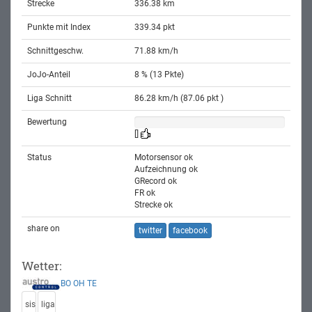
Strecke
336.38 km
Punkte mit Index
339.34 pkt
Schnittgeschw.
71.88 km/h
JoJo-Anteil
8 % (13 Pkte)
Liga Schnitt
86.28 km/h (87.06 pkt )
Bewertung
[]
Status
Motorsensor ok
Aufzeichnung ok
GRecord ok
FR ok
Strecke ok
share on
twitter
facebook
Wetter:
BO
OH
TE
sis
liga