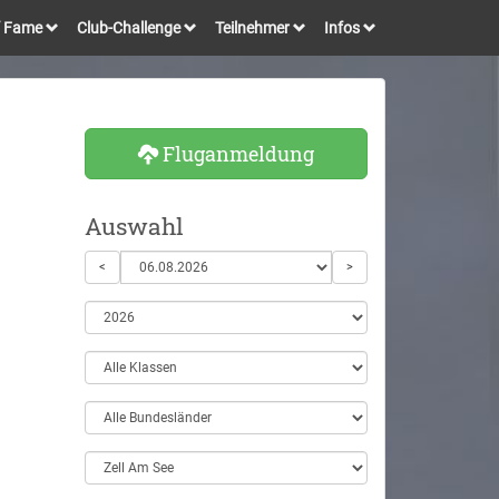
of Fame
Club-Challenge
Teilnehmer
Infos
Fluganmeldung
Auswahl
<
>