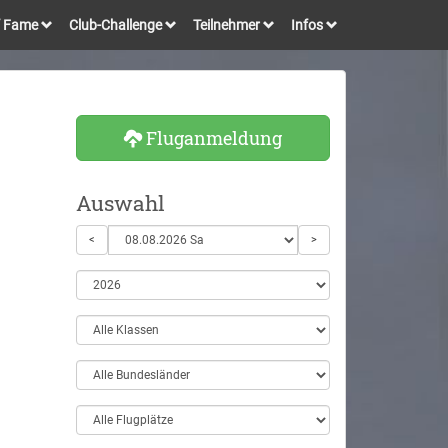
of Fame
Club-Challenge
Teilnehmer
Infos
Fluganmeldung
Auswahl
<
>